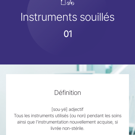
Prévenir et réduire de manière significative les
En savoir plus
Instruments souillés
risques de transmission de micro-organismes
pathogènes au personnel de santé, aux patients et
aux visiteurs.
01
En savoir plus
Définition
[sou·yé] adjectif
Tous les instruments utilisés (ou non) pendant les soins
ainsi que l'instrumentation nouvellement acquise, si
livrée non-stérile.