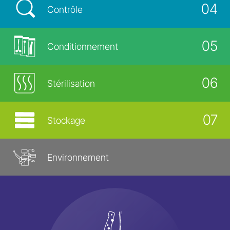
04
Contrôle
Une étape décisive pour un retraitement réussi
En savoir plus
Désinfection
05
Conditionnement
En savoir plus
Réduction significative de la contamination
Contrôle
microbienne
06
Stérilisation
Attention particulière à la fonctionnalité et à
En savoir plus
Conditionnement
l'efficacité
07
Stockage
Seuls les instruments hermétiquement emballés
En savoir plus
Stérilisation
conserveront leur état stérile à long terme
Environnement
Le pouvoir de réduire le nombre de germes à un
En savoir plus
Stockage
minimum absolu
Prolongement de l'état stérile grâce à des
En savoir plus
Environnement
conditions optimales