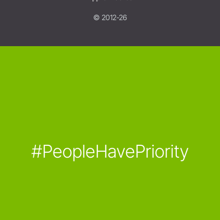
© 2012-26
#PeopleHavePriority