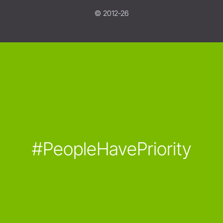
© 2012-26
#PeopleHavePriority